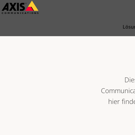
Zum
Hauptinhalt
springen
Lösu
Die
Communicat
hier find