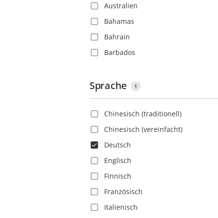
Australien
Bahamas
Bahrain
Barbados
Belgien
Belize
Sprache
1
Bolivien
Chinesisch (traditionell)
Bosnien und Herzegowina
Chinesisch (vereinfacht)
Brasilien
Deutsch
Bulgarien
Englisch
Chile
Finnisch
China
Französisch
Costa Rica
Italienisch
Deutschland