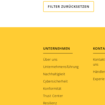
Kasachstan
Katar
Kenia
Kirgisien
Kolumbien
Korea
Kroatien
Footer
UNTERNEHMEN
KONTA
Kuwait
menu
Über uns
Kontakt
Lettland
uns
Unternehmensführung
Liechtenstein
Händle
Nachhaltigkeit
Litauen
Experie
Cybersicherheit
Luxemburg
Konformität
Malaysia
Trust Center
Martinique
Resilienz