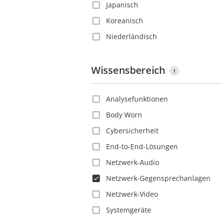
Japanisch
Dominica
Koreanisch
Dominikanische Republik
Niederländisch
Dänemark
Polnisch
Ecuador
Portugiesisch
Wissensbereich
El Salvador
1
Rumänisch
Estland
Analysefunktionen
Russisch
Finnland
Body Worn
Schwedisch
Frankreich
Cybersicherheit
Slowakisch
Französisch-Guayana
End-to-End-Lösungen
Spanisch
Georgien
Netzwerk-Audio
Thailändisch
Ghana
Netzwerk-Gegensprechanlagen
Tschechisch
Grenada
Netzwerk-Video
Türkisch
Großbritannien
Systemgeräte
Vietnamesisch
Guadeloupe