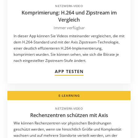
NETZWERK-VIDEO
USA
Komprimierung: H.264 und Zipstream im
Usbekistan
Vergleich
Venezuela
Immer verfügbar
In dieser App können Sie Videos miteinander vergleichen, die mit
Vereinigte Arabische Emirate
dem H.264-Standard und mit der Axis Zipstream-Technologie,
Vietnam
einer deutlich effizienteren H.264-Implementierung,
komprimiert wurden. Sie können sehen, wie sich die Bitrate je
Äthiopien
nach eingestellter Zipstream-Stufe ändert.
Österreich
APP TESTEN
E-LEARNING
NETZWERK-VIDEO
Rechenzentren schützen mit Axis
Wie können Rechenzentren vor physischen Bedrohungen
geschützt werden, wenn sie hinsichtlich Größe und Komplexität
wachsen und auf mehrere Standorte verteilt werden, um der