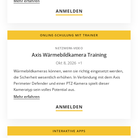
Mehr erfahren
Surinam
ANMELDEN
Südafrika
Tadschikistan
ONLINE-SCHULUNG MIT TRAINER
Taiwan
Tansania
NETZWERK-VIDEO
Axis Wärmebildkamera Training
Thailand
Okt 8, 2026
+1
Trinidad und Tobago
Wärmebildkameras können, wenn sie richtig eingesetzt werden,
Tschechische Republik
die Sicherheit wesentlich erhöhen. In Verbindung mit dem Axis
Perimeter Defender und einer PTZ-Kamera spielt dieser
Turkmenistan
Kameratyp sein volles Potential aus.
Turks- und Caicosinseln
Mehr erfahren
Türkei
ANMELDEN
Ukraine
Ungarn
INTERAKTIVE APPS
Uruguay