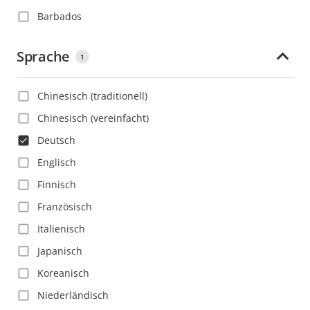
Barbados
Belgien
Sprache
1
Belize
Bolivien
Chinesisch (traditionell)
Bosnien und Herzegowina
Chinesisch (vereinfacht)
Brasilien
Deutsch
Bulgarien
Englisch
Chile
Finnisch
China
Französisch
Costa Rica
Italienisch
Deutschland
Japanisch
Dominica
Koreanisch
Dominikanische Republik
Niederländisch
Dänemark