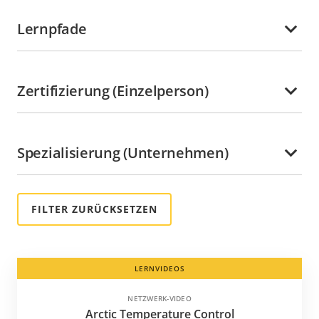
Honduras
Lernpfade
Hongkong
Indien
Indonesien
Zertifizierung (Einzelperson)
Irland
Italien
Spezialisierung (Unternehmen)
Jamaika
Japan
Jungferninseln
Kaimaninseln
Kanada
Kasachstan
LERNVIDEOS
Katar
NETZWERK-VIDEO
Kenia
Arctic Temperature Control