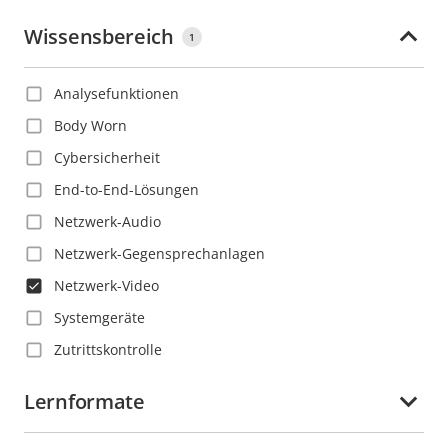
Polnisch
Ecuador
Wissensbereich
1
Portugiesisch
El Salvador
Rumänisch
Estland
Analysefunktionen
Russisch
Finnland
Body Worn
Schwedisch
Frankreich
Cybersicherheit
Slowakisch
Französisch-Guayana
End-to-End-Lösungen
Spanisch
Georgien
Netzwerk-Audio
Thailändisch
Ghana
Netzwerk-Gegensprechanlagen
Tschechisch
Grenada
Netzwerk-Video
Türkisch
Großbritannien
Systemgeräte
Vietnamesisch
Guadeloupe
Zutrittskontrolle
Guatemala
Lernformate
Guyana
Haiti