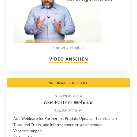
Puerto Rico
Rumänien
Saint-Barthélemy
Saudi-Arabien
Schweden
Immer verfügbar
Schweiz
VIDEO ANSEHEN
Serbien
Singapur
WEBINARE – GEPLANT
Slowakei
Slowenien
NETZWERK-VIDEO
Axis Partner Webinar
Spanien
Sep 28, 2026
+1
St. Kitts und Nevis
Axis Webinare für Partner mit Produkt-Updates, Technischen
St. Lucia
Tipps und Tricks, und Informationen zu anstehenden
Veranstaltungen.
St. Vincent und die Grenadinen