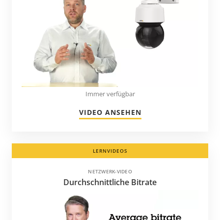
Moldawien
Montenegro
Namibia
Neuseeland
Nicaragua
Niederlande
Immer verfügbar
Nigeria
VIDEO ANSEHEN
Norwegen
Panama
LERNVIDEOS
Paraguay
Peru
NETZWERK-VIDEO
Durchschnittliche Bitrate
Philippinen
Polen
Portugal