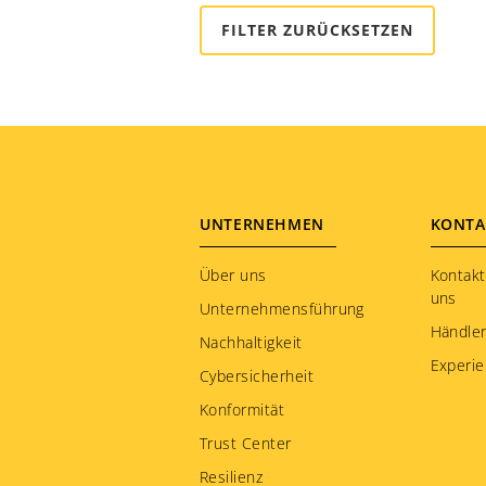
Kasachstan
Katar
Kenia
Kirgisien
Kolumbien
Korea
Kroatien
Footer
UNTERNEHMEN
KONTA
Kuwait
menu
Über uns
Kontakt
Lettland
uns
Unternehmensführung
Liechtenstein
Händler
Nachhaltigkeit
Litauen
Experie
Cybersicherheit
Luxemburg
Konformität
Malaysia
Trust Center
Martinique
Resilienz