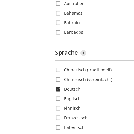
Australien
Bahamas
Bahrain
Barbados
Belgien
Belize
Sprache
1
Bolivien
Chinesisch (traditionell)
Bosnien und Herzegowina
Chinesisch (vereinfacht)
Brasilien
Deutsch
Bulgarien
Englisch
Chile
Finnisch
China
Französisch
Costa Rica
Italienisch
Deutschland