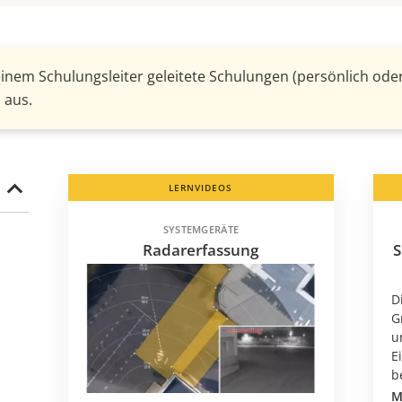
einem Schulungsleiter geleitete Schulungen (persönlich oder
 aus.
LERNVIDEOS
SYSTEMGERÄTE
Radarerfassung
S
D
G
u
E
b
M