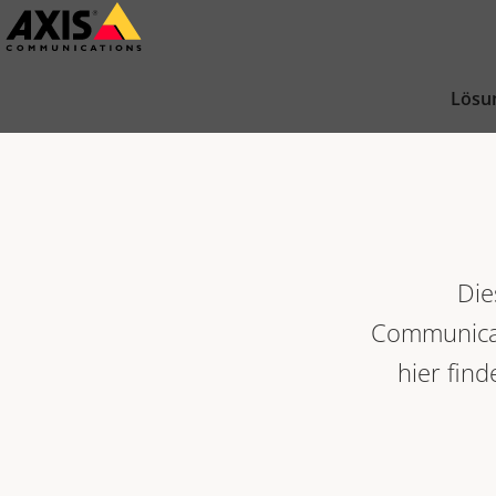
Zum
Hauptinhalt
springen
Lösu
Die
Communicat
hier find