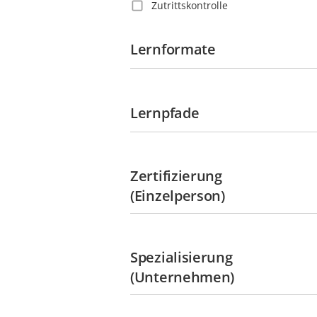
Zutrittskontrolle
Guatemala
Guyana
Lernformate
Haiti
Honduras
Hongkong
Lernpfade
Indien
Indonesien
Irland
Zertifizierung
Italien
(Einzelperson)
Jamaika
Japan
Spezialisierung
Jungferninseln
(Unternehmen)
Kaimaninseln
Kanada