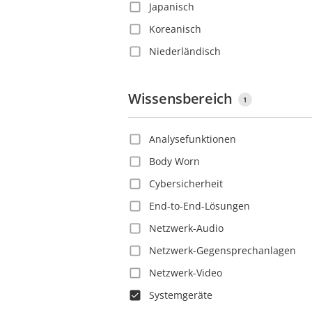
Japanisch
Dominica
Koreanisch
Dominikanische Republik
Niederländisch
Dänemark
Polnisch
Ecuador
Portugiesisch
Wissensbereich
El Salvador
1
Rumänisch
Estland
Analysefunktionen
Russisch
Finnland
Body Worn
Schwedisch
Frankreich
Cybersicherheit
Slowakisch
Französisch-Guayana
End-to-End-Lösungen
Spanisch
Georgien
Netzwerk-Audio
Thailändisch
Ghana
Netzwerk-Gegensprechanlagen
Tschechisch
Grenada
Netzwerk-Video
Türkisch
Großbritannien
Systemgeräte
Vietnamesisch
Guadeloupe